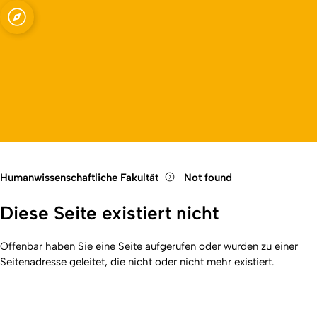
Fakultät
Open quicklink menu
Open language switch
Close menu
Open menu
Humanwissenschaftliche Fakultät
Not found
Diese Seite existiert nicht
Offenbar haben Sie eine Seite aufgerufen oder wurden zu einer
Seitenadresse geleitet, die nicht oder nicht mehr existiert.
Kurzadresse (Shortlink) dieser Seite:
404
(
https://hf.uni-
Back
koeln.de/404
). Zuletzt geändert am 01.01.2026 | verantwortlich: