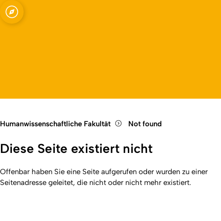
Fakultät
Open quicklink menu
Open language switch
Close menu
Open menu
Humanwissenschaftliche Fakultät
Not found
Diese Seite existiert nicht
Offenbar haben Sie eine Seite aufgerufen oder wurden zu einer
Seitenadresse geleitet, die nicht oder nicht mehr existiert.
Kurzadresse (Shortlink) dieser Seite:
404
(
https://hf.uni-
Back
koeln.de/404
). Zuletzt geändert am 01.01.2026 | verantwortlich: