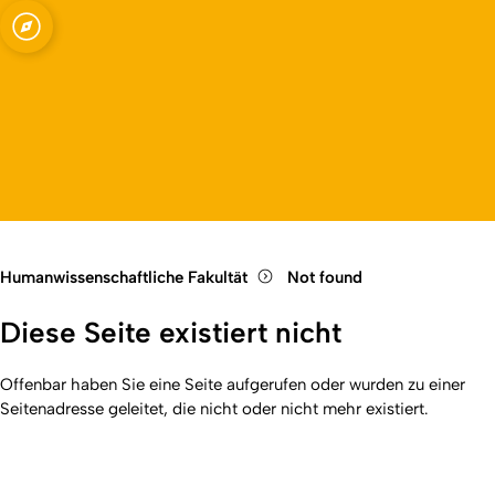
Fakultät
Open quicklink menu
Open language switch
Close menu
Open menu
Humanwissenschaftliche Fakultät
Not found
Diese Seite existiert nicht
Offenbar haben Sie eine Seite aufgerufen oder wurden zu einer
Seitenadresse geleitet, die nicht oder nicht mehr existiert.
Kurzadresse (Shortlink) dieser Seite:
404
(
https://hf.uni-
Back
koeln.de/404
). Zuletzt geändert am 01.01.2026 | verantwortlich: