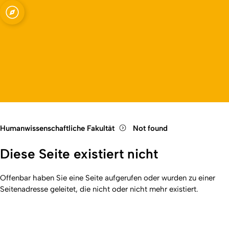
Fakultät
Open quicklink menu
Open language switch
Close menu
Open menu
Humanwissenschaftliche Fakultät
Not found
Diese Seite existiert nicht
Offenbar haben Sie eine Seite aufgerufen oder wurden zu einer
Seitenadresse geleitet, die nicht oder nicht mehr existiert.
Kurzadresse (Shortlink) dieser Seite:
404
(
https://hf.uni-
Back
koeln.de/404
). Zuletzt geändert am 01.01.2026 | verantwortlich: