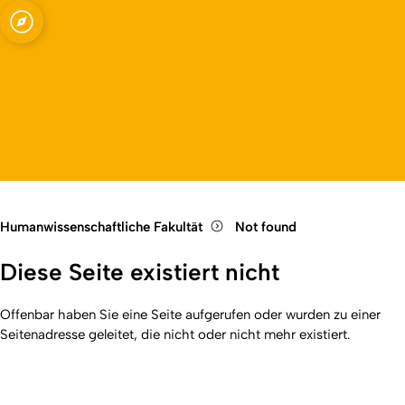
Fakultät
Open quicklink menu
Open language switch
Close menu
Open menu
Humanwissenschaftliche Fakultät
Not found
Diese Seite existiert nicht
Offenbar haben Sie eine Seite aufgerufen oder wurden zu einer
Seitenadresse geleitet, die nicht oder nicht mehr existiert.
Kurzadresse (Shortlink) dieser Seite:
404
(
https://hf.uni-
Back
koeln.de/404
). Zuletzt geändert am 01.01.2026 | verantwortlich: