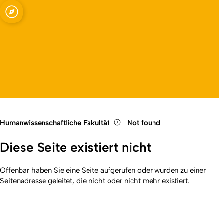
Fakultät
Open quicklink menu
Open language switch
Close menu
Open menu
Humanwissenschaftliche Fakultät
Not found
Diese Seite existiert nicht
Offenbar haben Sie eine Seite aufgerufen oder wurden zu einer
Seitenadresse geleitet, die nicht oder nicht mehr existiert.
Kurzadresse (Shortlink) dieser Seite:
404
(
https://hf.uni-
Back
koeln.de/404
). Zuletzt geändert am 01.01.2026 | verantwortlich: