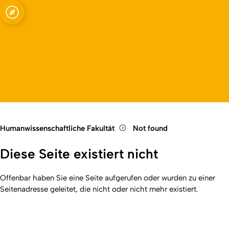
Fakultät
Open quicklink menu
Open language switch
Close menu
Open menu
Humanwissenschaftliche Fakultät
Not found
Diese Seite existiert nicht
Offenbar haben Sie eine Seite aufgerufen oder wurden zu einer
Seitenadresse geleitet, die nicht oder nicht mehr existiert.
Kurzadresse (Shortlink) dieser Seite:
404
(
https://hf.uni-
Back
koeln.de/404
). Zuletzt geändert am 01.01.2026 | verantwortlich: